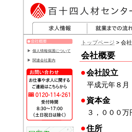
トップページ
> 会
個人情報保護について
会社概要
関連会社案内
会社設立
平成元年８月
資本金
３，０００万
住所