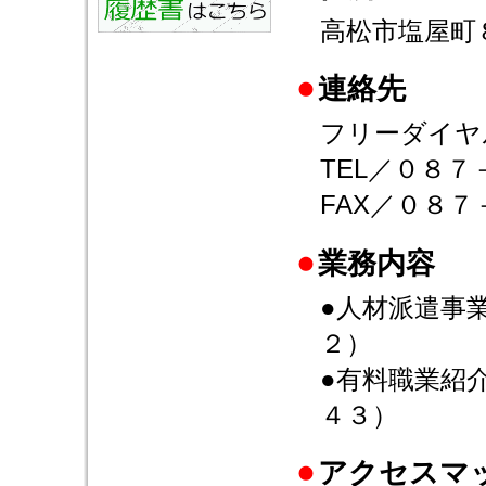
高松市塩屋町
連絡先
フリーダイヤ
TEL／０８
FAX／０８
業務内容
●人材派遣事
２）
●有料職業紹
４３）
アクセスマ